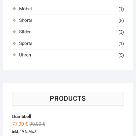
Möbel
(1)
Shorts
(5)
Slider
(3)
Sports
(1)
Uhren
(5)
PRODUCTS
Dumbbell
Original
Current
77,00
€
99,00
€
price
price
inkl. 19 % MwSt.