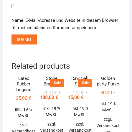
Name, E-Mail-Adresse und Website in diesem Browser
für meinen nächsten Kommentar speichern.
Related products
Latex
Stone
Raw Oak
Golden
Sale!
Sale!
Rubber
Bracelet
Shelf
party Purse
Lingerie
Original
Current
Original
Current
200,00
€
20,00
€
30,00
€
price
price
price
price
188,00
€
15,00
€
25,00
€
was:
is:
was:
is:
inkl. 19 %
200,00 €.
188,00 €.
20,00 €.
15,00 €.
inkl. 19 %
inkl. 19 %
inkl. 19 %
MwSt.
MwSt.
MwSt.
MwSt.
zzgl.
zzgl.
zzgl.
zzgl.
Versandkost
Versandkost
Versandkost
Versandkost
en