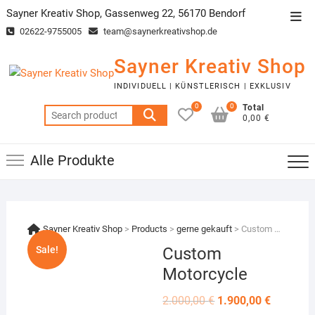
Skip
Sayner Kreativ Shop, Gassenweg 22, 56170 Bendorf
Top
to
02622-9755005
team@saynerkreativshop.de
Men
content
Sayner Kreativ Shop
INDIVIDUELL | KÜNSTLERISCH | EXKLUSIV
0
0
Total
Search
0,00 €
for:
Alle Produkte
Sayner Kreativ Shop
>
Products
>
gerne gekauft
>
Custom Motorcycle
Sale!
Custom
Motorcycle
Original
Current
2.000,00
€
1.900,00
€
price
price