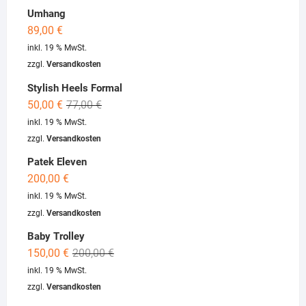
was:
is:
Umhang
99,00 €.
77,00 €.
89,00
€
inkl. 19 % MwSt.
zzgl.
Versandkosten
Stylish Heels Formal
Original
Current
50,00
€
77,00
€
price
price
inkl. 19 % MwSt.
was:
is:
zzgl.
Versandkosten
77,00 €.
50,00 €.
Patek Eleven
200,00
€
inkl. 19 % MwSt.
zzgl.
Versandkosten
Baby Trolley
Original
Current
150,00
€
200,00
€
price
price
inkl. 19 % MwSt.
was:
is:
zzgl.
Versandkosten
200,00 €.
150,00 €.