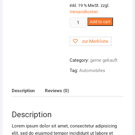
was:
is:
inkl. 19 % MwSt.
zzgl.
2.000,00 €.
1.900,00 
Versandkosten
Custom
Add to cart
Motorcycle
quantity
zur Merkliste
Category:
gerne gekauft
Tag:
Automobiles
Description
Reviews (0)
Description
Lorem ipsum dolor sit amet, consectetur adipisicing
elit, sed do eiusmod tempor incididunt ut labore et