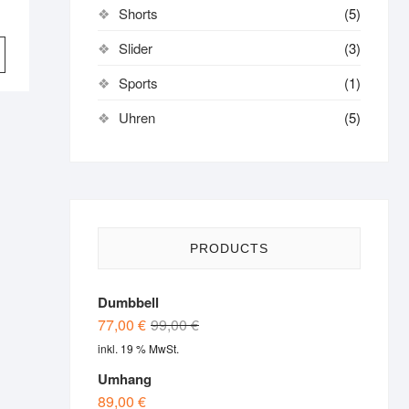
Shorts
(5)
Slider
(3)
Sports
(1)
Uhren
(5)
PRODUCTS
Dumbbell
Original
Current
77,00
€
99,00
€
price
price
inkl. 19 % MwSt.
was:
is:
Umhang
99,00 €.
77,00 €.
89,00
€