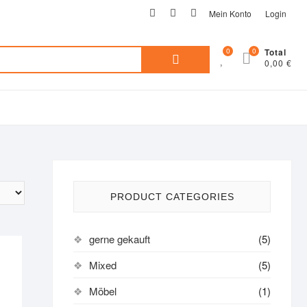
facebook
instagram
pinterest
Mein Konto
Login
Search
0
0
Total
0,00 €
for:
PRODUCT CATEGORIES
gerne gekauft
(5)
Mixed
(5)
Möbel
(1)