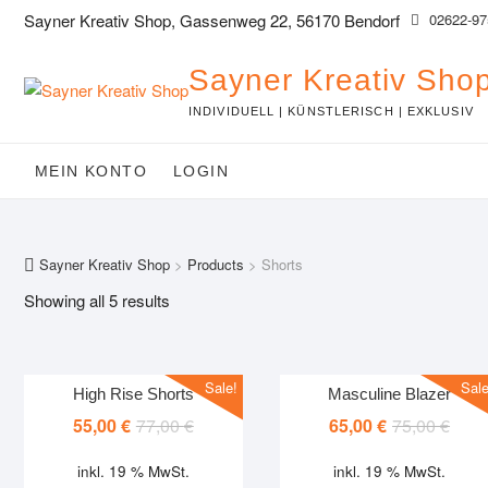
Skip
Sayner Kreativ Shop, Gassenweg 22, 56170 Bendorf
02622-97
to
content
Sayner Kreativ Sho
INDIVIDUELL | KÜNSTLERISCH | EXKLUSIV
MEIN KONTO
LOGIN
Sayner Kreativ Shop
>
Products
>
Shorts
Showing all 5 results
Sale!
Sale
High Rise Shorts
Masculine Blazer
Original
Current
Origi
Curre
55,00
€
77,00
€
65,00
€
75,00
€
price
price
price
price
inkl. 19 % MwSt.
inkl. 19 % MwSt.
was:
is:
was:
is: