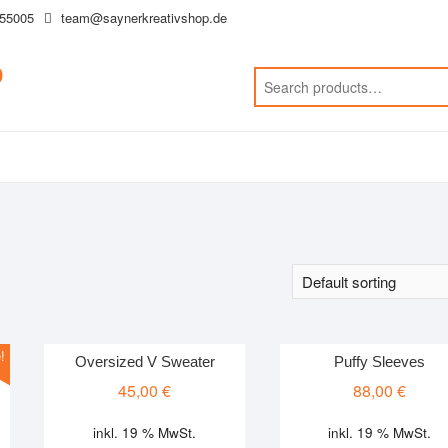
55005
team@saynerkreativshop.de
p
!
Oversized V Sweater
Puffy Sleeves
nal
nt
45,00
€
88,00
€
inkl. 19 % MwSt.
inkl. 19 % MwSt.