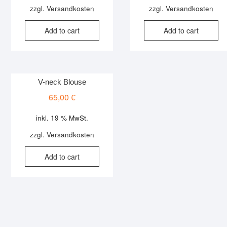
77,00 €.
55,00 €.
75,00
65,00
zzgl.
Versandkosten
zzgl.
Versandkosten
Add to cart
Add to cart
V-neck Blouse
65,00
€
inkl. 19 % MwSt.
zzgl.
Versandkosten
Add to cart