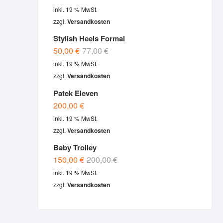
inkl. 19 % MwSt.
zzgl.
Versandkosten
Stylish Heels Formal
Original
Current
50,00
€
77,00
€
price
price
inkl. 19 % MwSt.
was:
is:
zzgl.
Versandkosten
77,00 €.
50,00 €.
Patek Eleven
200,00
€
inkl. 19 % MwSt.
zzgl.
Versandkosten
Baby Trolley
Original
Current
150,00
€
200,00
€
price
price
inkl. 19 % MwSt.
was:
is:
zzgl.
Versandkosten
200,00 €.
150,00 €.