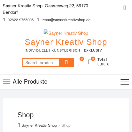
Skip
Sayner Kreativ Shop, Gassenweg 22, 56170
Top
to
Bendorf
Me
content
02622-9755005
team@saynerkreativshop.de
Sayner Kreativ Shop
INDIVIDUELL | KÜNSTLERISCH | EXKLUSIV
0
0
Total
Search
0,00 €
for:
Alle Produkte
Shop
Sayner Kreativ Shop
>
Shop