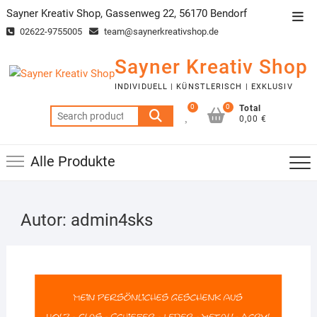
Skip
Sayner Kreativ Shop, Gassenweg 22, 56170 Bendorf
Top
to
02622-9755005
team@saynerkreativshop.de
Men
content
Sayner Kreativ Shop
INDIVIDUELL | KÜNSTLERISCH | EXKLUSIV
0
0
Total
Search
0,00 €
for:
Alle Produkte
Autor:
admin4sks